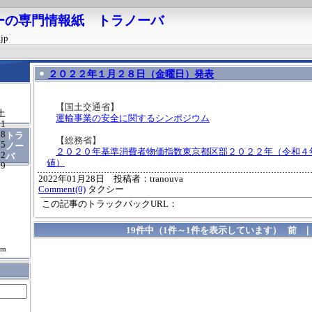
ーの専門情報紙 トラノーバ
.jp
２０２２年１月２８日（金曜日）発表
【国土交通省】
土
運輸事業の安全に関するシンポジウム
1
8
トラ
【総務省】
15
ノー
２０２０年基準消費者物価指数東京都区部２０２２年（令和４
22
バ
値）
29
2022年01月28日 投稿者：tranouva
Comment(0)
タクシー
この記事のトラックバックURL：
19件中（1件～1件を表示しています） 前 
om