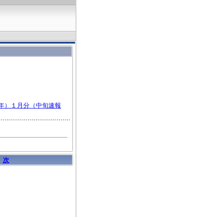
年）１月分（中旬速報
｜
次