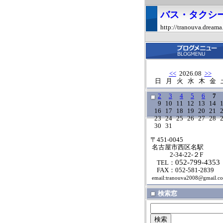
バス・タクシ
http://tranouva.dreama
<<
2026.08
>>
日
月
火
水
木
金
2
3
4
5
6
7
9
10
11
12
13
14
16
17
18
19
20
21
23
24
25
26
27
28
30
31
〒451-0045
名古屋市西区名駅
2-34-22-２F
052-799-4353
TEL：
FAX：052-581-2839
email:tranouva2008@gmail.c
検索窓