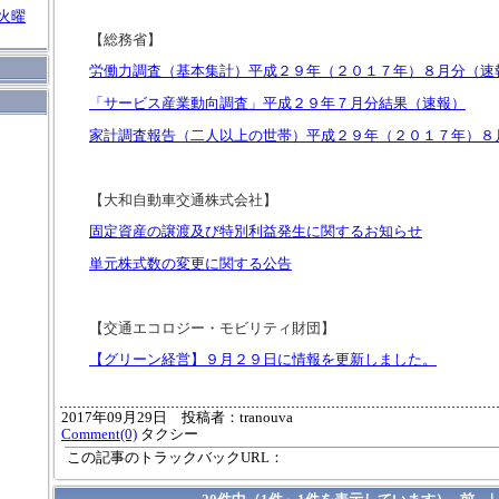
火曜
【総務省】
労働力調査（基本集計）平成２９年（２０１７年）８月分（速
「サービス産業動向調査」平成２９年７月分結果（速報）
家計調査報告（二人以上の世帯）平成２９年（２０１７年）８
【大和自動車交通株式会社】
固定資産の譲渡及び特別利益発生に関するお知らせ
単元株式数の変更に関する公告
【交通エコロジー・モビリティ財団】
【グリーン経営】９月２９日に情報を更新しました。
2017年09月29日 投稿者：tranouva
Comment(0)
タクシー
この記事のトラックバックURL：