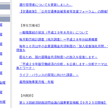
運行管理者についてを更新しました。
【交通政策】「公共交通事故被害者等支援フォーラム」の開催
曜
【厚生労働省】
一般職業紹介状況（平成２９年８月分）について
曜
毎月勤労統計調査［地方調査］ー平成２８年分結果概要
曜
毎年１０月は中小企業退職金共済制度の「加入促進強化月間」
増進を
曜
図るため、国の退職金共済制度への加入を促進します～
曜
「平成２９年版労働経済の分析」を公表します～分析テーマは
進とワーク・
曜
ライフ・バランスの実現に向けた課題」～
雇用保険事業月報・年報
金曜
曜
【内閣府】
水曜
第１３回経済財政諮問会議の議事要旨掲載【９月２５日開催】