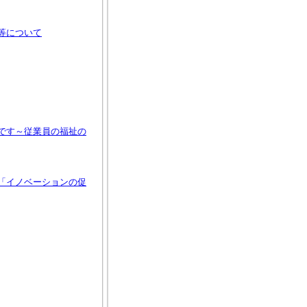
等について
です～従業員の福祉の
「イノベーションの促