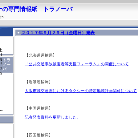
ーの専門情報紙 トラノーバ
.jp
２０１７年９月２９日（金曜日）発表
土
1
【北海道運輸局】
8
トラ
15
「公共交通事故被害者等支援フォーラム」の開催について
ノー
22
バ
29
【近畿運輸局】
大阪市域交通圏におけるタクシーの特定地域計画認可について
【中国運輸局】
om
記者発表資料を更新しました。
【四国運輸局】