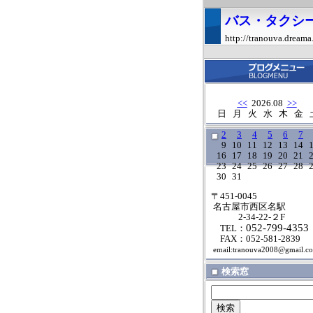
バス・タクシ
http://tranouva.dreama
<<
2026.08
>>
日
月
火
水
木
金
2
3
4
5
6
7
9
10
11
12
13
14
16
17
18
19
20
21
23
24
25
26
27
28
30
31
〒451-0045
名古屋市西区名駅
2-34-22-２F
052-799-4353
TEL：
FAX：052-581-2839
email:tranouva2008@gmail.c
検索窓