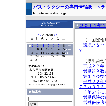
バス・タクシーの専門情報紙 トラ
http://tranouva.dreama.jp
２０１１年
<<
2026.08
>>
日
月
火
水
木
金
土
【中国運輸
1
環境と安全
2
3
4
5
6
7
8
トラ
9
10
11
12
13
14
15
ノー
て
16
17
18
19
20
21
22
バ
23
24
25
26
27
28
29
30
31
【厚生労働
平成２３年
〒451-0045
名古屋市西区名駅
労働組合数
2-34-22-２F
第１回今後
052-799-4353
TEL：
FAX：052-581-2839
平成２２年
email:tranouva2008@gmail.com
７３万３９３
３年ぶりに
検索窓
労働保険の
労働保険適