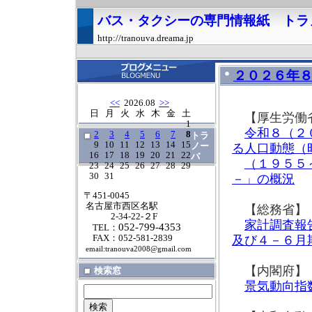
バス・タクシーの専門情報紙 トラ
http://tranouva.dreama.jp
２０２６年
<<
2026.08
>>
日
月
火
水
木
金
土
【厚生労働
1
令和８（２
2
3
4
5
6
7
8
トラ
9
10
11
12
13
14
15
ノー
る人口動態（
16
17
18
19
20
21
22
バ
（１９５５
23
24
25
26
27
28
29
30
31
－」の概況
〒451-0045
名古屋市西区名駅
【総務省】
2-34-22-２F
家計調査報
052-799-4353
TEL：
FAX：052-581-2839
及び４－６
email:tranouva2008@gmail.com
【内閣府】
検索窓
景気動向指