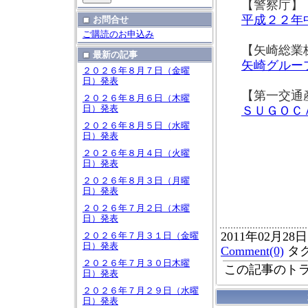
【警察庁】
平成２２年
お問合せ
ご購読のお申込み
【矢崎総業
最新の記事
矢崎グルー
２０２６年８月７日（金曜
日）発表
【第一交通
２０２６年８月６日（木曜
日）発表
ＳＵＧＯＣＡ
２０２６年８月５日（水曜
日）発表
２０２６年８月４日（火曜
日）発表
２０２６年８月３日（月曜
日）発表
２０２６年７月２日（木曜
日）発表
2011年02月28
２０２６年７月３１日（金曜
日）発表
Comment(0)
タ
２０２６年７月３０日木曜
この記事のトラ
日）発表
２０２６年７月２９日（水曜
日）発表