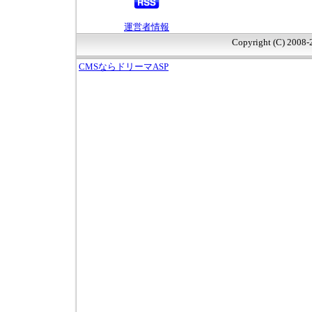
運営者情報
Copyright (C) 2008
CMSならドリーマASP