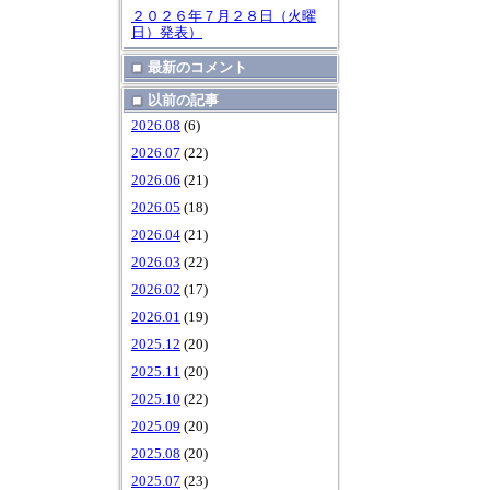
２０２６年７月２８日（火曜
日）発表）
最新のコメント
以前の記事
2026.08
(6)
2026.07
(22)
2026.06
(21)
2026.05
(18)
2026.04
(21)
2026.03
(22)
2026.02
(17)
2026.01
(19)
2025.12
(20)
2025.11
(20)
2025.10
(22)
2025.09
(20)
2025.08
(20)
2025.07
(23)