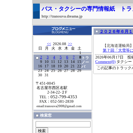
バス・タクシーの専門情報紙 トラ
http://tranouva.dreama.jp
２０２６年６月１
<<
2026.08
>>
【北海道運輸局
日
月
火
水
木
金
土
第７回「大雪等
1
2
3
4
5
6
7
8
2026年06月17日 投稿
トラ
9
10
11
12
13
14
15
Comment(0)
タクシー
ノー
16
17
18
19
20
21
22
バ
この記事のトラックバ
23
24
25
26
27
28
29
30
31
〒451-0045
名古屋市西区名駅
2-34-22-２F
052-799-4353
TEL：
FAX：052-581-2839
email:tranouva2008@gmail.com
検索窓