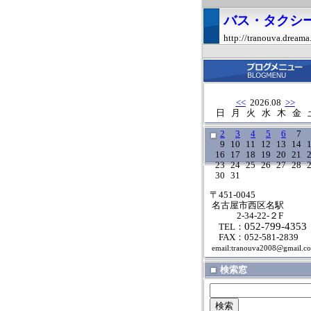
バス・タクシ
http://tranouva.dreama
<<
2026.08
>>
日
月
火
水
木
金
2
3
4
5
6
7
9
10
11
12
13
14
16
17
18
19
20
21
23
24
25
26
27
28
30
31
〒451-0045
名古屋市西区名駅
2-34-22-２F
052-799-4353
TEL：
FAX：052-581-2839
email:tranouva2008@gmail.c
検索窓