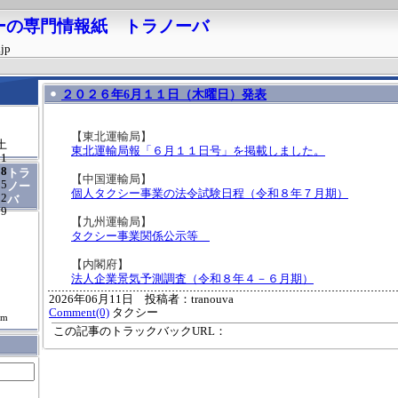
ーの専門情報紙 トラノーバ
.jp
２０２６年6月１１日（木曜日）発表
【東北運輸局】
土
東北運輸局報「６月１１日号」を掲載しました。
1
8
トラ
【中国運輸局】
15
ノー
個人タクシー事業の法令試験日程（令和８年７月期）
22
バ
29
【九州運輸局】
タクシー事業関係公示等
【内閣府】
法人企業景気予測調査（令和８年４－６月期）
2026年06月11日 投稿者：tranouva
Comment(0)
タクシー
om
この記事のトラックバックURL：