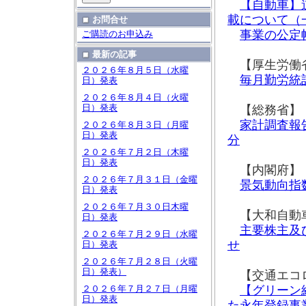
【自動車】
載について（
お問合せ
事業の公定
ご購読のお申込み
最新の記事
【厚生労働
２０２６年８月５日（水曜
毎月勤労統
日）発表
２０２６年８月４日（火曜
日）発表
【総務省】
家計調査報
２０２６年８月３日（月曜
日）発表
分
２０２６年７月２日（木曜
日）発表
【内閣府】
２０２６年７月３１日（金曜
景気動向指
日）発表
２０２６年７月３０日木曜
【大和自動
日）発表
主要株主及
２０２６年７月２９日（水曜
せ
日）発表
２０２６年７月２８日（火曜
日）発表）
【交通エコロ
【グリーン
２０２６年７月２７日（月曜
日）発表
た永年登録事