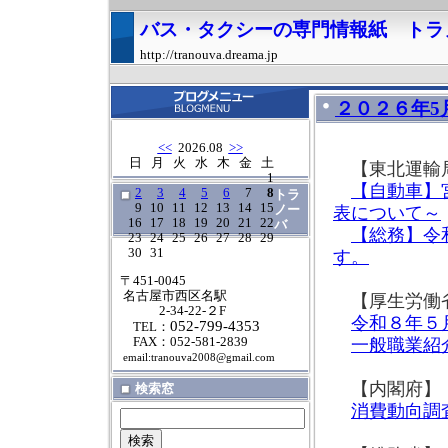
バス・タクシーの専門情報紙 トラ
http://tranouva.dreama.jp
２０２６年5
<<
2026.08
>>
日
月
火
水
木
金
土
【東北運輸
1
【自動車】
2
3
4
5
6
7
8
トラ
9
10
11
12
13
14
15
ノー
表について～
16
17
18
19
20
21
22
バ
【総務】令
23
24
25
26
27
28
29
30
31
す。
〒451-0045
名古屋市西区名駅
【厚生労働
2-34-22-２F
令和８年５
052-799-4353
TEL：
FAX：052-581-2839
一般職業紹
email:tranouva2008@gmail.com
【内閣府】
検索窓
消費動向調