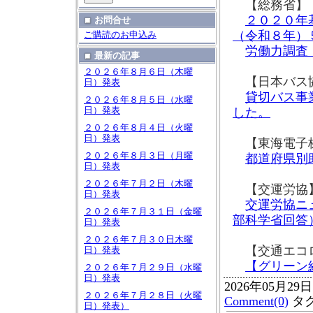
【総務省】
２０２０年
お問合せ
（令和８年）
ご購読のお申込み
労働力調査
最新の記事
２０２６年８月６日（木曜
【日本バス
日）発表
貸切バス事
２０２６年８月５日（水曜
日）発表
した。
２０２６年８月４日（火曜
日）発表
【東海電子
２０２６年８月３日（月曜
都道府県別
日）発表
２０２６年７月２日（木曜
【交運労協
日）発表
交運労協ニ
２０２６年７月３１日（金曜
部科学省回答
日）発表
２０２６年７月３０日木曜
【交通エコ
日）発表
【グリーン
２０２６年７月２９日（水曜
日）発表
2026年05月29
２０２６年７月２８日（火曜
Comment(0)
タ
日）発表）