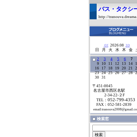
バス・タクシ
http://tranouva.dreama
<<
2026.08
>>
日
月
火
水
木
金
2
3
4
5
6
7
9
10
11
12
13
14
16
17
18
19
20
21
23
24
25
26
27
28
30
31
〒451-0045
名古屋市西区名駅
2-34-22-２F
052-799-4353
TEL：
FAX：052-581-2839
email:tranouva2008@gmail.c
検索窓