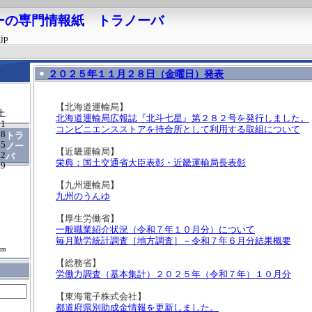
ーの専門情報紙 トラノーバ
.jp
２０２５年１１月２８日（金曜日）発表
【北海道運輸局】
土
北海道運輸局広報誌『北斗七星』第２８２号を発行しました。
1
コンビニエンスストアを待合所として利用する取組について
8
トラ
15
ノー
【近畿運輸局】
22
バ
栄典：国土交通省大臣表彰・近畿運輸局長表彰
29
【九州運輸局】
九州のうんゆ
【厚生労働省】
一般職業紹介状況（令和７年１０月分）について
毎月勤労統計調査［地方調査］－令和７年６月分結果概要
om
【総務省】
労働力調査（基本集計）２０２５年（令和７年）１０月分
【東海電子株式会社】
都道府県別助成金情報を更新しました。